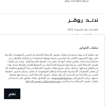
شركة جاكوار لاند روڤر
جاكوار لاند روڨر المحدودة: 2026
تونس, ألفا انترناسيونال تونس
تعكس الأوزان المذكورة مواصفات السيارة القياسية. سوف تؤثر الإكسسوارات وغيرها من
العناصر المثبتة بعد نقطة التصنيع في الحمولة. تأكد من عدم تجاوز الوزن الإجمالي للسيارة
ملفات الكوكيز
والحد الأقصى لأحمال المحور عند تحميل السيارة بالإكسسوارات والركاب والسوائل والوقود
والحمولة.
تود جاكوار لاند روڤر استخدام ملفات تعريف الارتباط الخاصة بك لتخزين المعلومات اللازمة
على جهاز الكمبيوتر الخاص بك لتحسين تجربة موقعنا وتمكيننا من إخبارك والإعلان عن
منتجاتنا وخدماتنا، والتي نعتقد أنها قد تكون ذات أهمية بالنسبة إليك. واحد من ملفات
المعلومات والمواصفات والأسعار والألوان المذكورة على هذا الموقع قد تختلف من بلد إلى
آخر، كما أنّها قد تتغير بدون إشعار مسبق. الرجاء التواصل مع وكيلنا المحلي للتأكد من توفّرها
تعريف الارتباط التي نستخدمها ضرورية لعدة أجزاء من الموقع للعمل بطريقة جيدة، وقد
والتحقق من الأسعار.
تم بالفعل إرسالها. يمكنك حذف جميع ملفات تعريف الارتباط من هذا الموقع وحظرها، إلا
أن بعض المكونات الأساسية بالنسبة لاشتغال الموقع قد لا تعمل بشكل صحيح. لمعرفة
إن النقص العالمي في أشباه الموصلات يؤثر حاليًا
ملاحظة مهمة حول الصور والمواصفات.
المزيد عن إعلاناتنا عبر الإنترنت أو حول ملفات تعريف الارتباط التي نستخدمها وكيفية
في مواصفات تصميم السيارات وتوفر الخيارات وتوقيتات التصاميم. هذا ظرف ديناميكي
حذفها، يرجى الرجوع إلى
سياسة الخصوصية
. عند الإغلاق، فإنك توافق على استخدام
للغاية، ونتيجة لذلك، قد لا تمثّل الصور المستخدَمة ضمن موقع الويب حاليًا المواصفات الحالية
ملفات تعريف الارتباط بما يتماشى
مع سياسة ملفات تعريف الارتباط
.
بالكامل بالنسبة إلى الميزات والخيارات والحلية ومجموعات الألوان. يرجى استشارة وكيلك الذي
سيتمكّن من تأكيد أي تقييدات حالية معك للسماح لك باتخاذ قرار مدروس
الأرقام المقدمة هي نتيجة لاختبارات المصنع الرسمية وفقاً لتشريعات الاتحاد الأوروبي. قد
نعم
يتباين استهلك الوقود الفعلي للمركبة عن ذلك المتحقق في تلك الاختبارات كما أن هذه
الأرقام بغرض المقارنة فحسب.‎‎‎