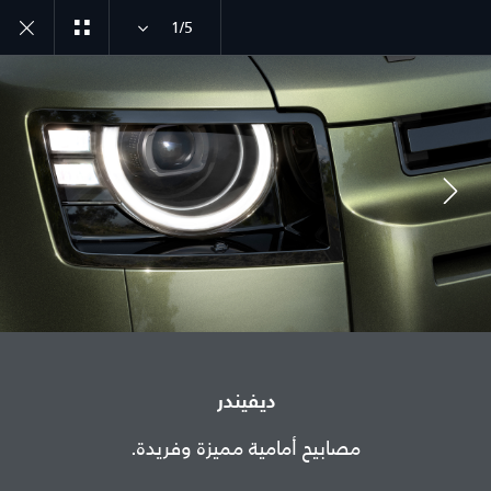
1/5
ديفيندر طراز سنة 26
اكتشف ديفيندر 110
انضم إلى الحوار
الدولة
ديفيندر
تونس
مصابيح أمامية مميزة وفريدة.
اللغة