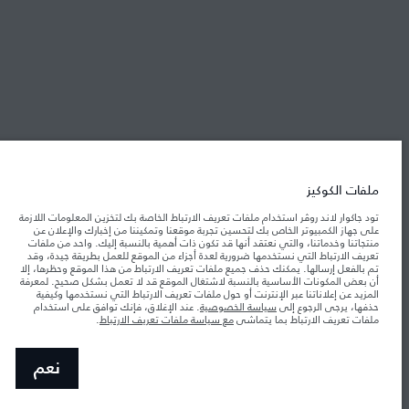
شركة جاكوار لاند روڤر
جاكوار لاند روڨر المحدودة: 2026
تونس, ألفا انترناسيونال تونس
تعكس الأوزان المذكورة مواصفات السيارة القياسية. سوف تؤثر الإكسسوارات وغيرها من
العناصر المثبتة بعد نقطة التصنيع في الحمولة. تأكد من عدم تجاوز الوزن الإجمالي للسيارة
ملفات الكوكيز
والحد الأقصى لأحمال المحور عند تحميل السيارة بالإكسسوارات والركاب والسوائل والوقود
والحمولة.
تود جاكوار لاند روڤر استخدام ملفات تعريف الارتباط الخاصة بك لتخزين المعلومات اللازمة
على جهاز الكمبيوتر الخاص بك لتحسين تجربة موقعنا وتمكيننا من إخبارك والإعلان عن
منتجاتنا وخدماتنا، والتي نعتقد أنها قد تكون ذات أهمية بالنسبة إليك. واحد من ملفات
المعلومات والمواصفات والأسعار والألوان المذكورة على هذا الموقع قد تختلف من بلد إلى
تعريف الارتباط التي نستخدمها ضرورية لعدة أجزاء من الموقع للعمل بطريقة جيدة، وقد
آخر، كما أنّها قد تتغير بدون إشعار مسبق. الرجاء التواصل مع وكيلنا المحلي للتأكد من توفّرها
والتحقق من الأسعار.
تم بالفعل إرسالها. يمكنك حذف جميع ملفات تعريف الارتباط من هذا الموقع وحظرها، إلا
أن بعض المكونات الأساسية بالنسبة لاشتغال الموقع قد لا تعمل بشكل صحيح. لمعرفة
إن النقص العالمي في أشباه الموصلات يؤثر حاليًا
ملاحظة مهمة حول الصور والمواصفات.
المزيد عن إعلاناتنا عبر الإنترنت أو حول ملفات تعريف الارتباط التي نستخدمها وكيفية
في مواصفات تصميم السيارات وتوفر الخيارات وتوقيتات التصاميم. هذا ظرف ديناميكي
حذفها، يرجى الرجوع إلى
سياسة الخصوصية
. عند الإغلاق، فإنك توافق على استخدام
للغاية، ونتيجة لذلك، قد لا تمثّل الصور المستخدَمة ضمن موقع الويب حاليًا المواصفات الحالية
ملفات تعريف الارتباط بما يتماشى
مع سياسة ملفات تعريف الارتباط
.
بالكامل بالنسبة إلى الميزات والخيارات والحلية ومجموعات الألوان. يرجى استشارة وكيلك الذي
سيتمكّن من تأكيد أي تقييدات حالية معك للسماح لك باتخاذ قرار مدروس
الأرقام المقدمة هي نتيجة لاختبارات المصنع الرسمية وفقاً لتشريعات الاتحاد الأوروبي. قد
نعم
يتباين استهلك الوقود الفعلي للمركبة عن ذلك المتحقق في تلك الاختبارات كما أن هذه
الأرقام بغرض المقارنة فحسب.‎‎‎