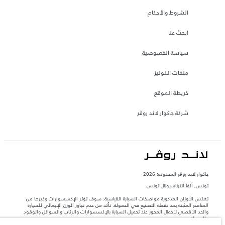
الشروط والأحكام
ابحث عنا
سياسة الخصوصية
ملفات الكوكيز
خريطة الموقع
شركة جاكوار لاند روڤر
جاكوار لاند روڨر المحدودة: 2026
تونس, ألفا انترناسيونال تونس
تعكس الأوزان المذكورة مواصفات السيارة القياسية. سوف تؤثر الإكسسوارات وغيرها من
العناصر المثبتة بعد نقطة التصنيع في الحمولة. تأكد من عدم تجاوز الوزن الإجمالي للسيارة
والحد الأقصى لأحمال المحور عند تحميل السيارة بالإكسسوارات والركاب والسوائل والوقود
والحمولة.