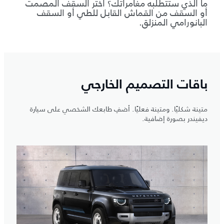
ما الذي ستتطلّبه مغامراتك؟ اختر السقف المصمت
أو السقف من القماش القابل للطي أو السقف
البانورامي المنزلق.
باقات التصميم الخارجي
متينة شكليًا. ومتينة فعليًا. أضفِ طابعك الشخصي على سيارة
ديفيندر بصورة إضافية.