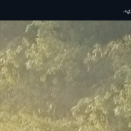
يء.
المالكون
لجديدة
نظرة عامة
المستعملة
رعاية العملاء
تطبيق LAND ROVER CARE