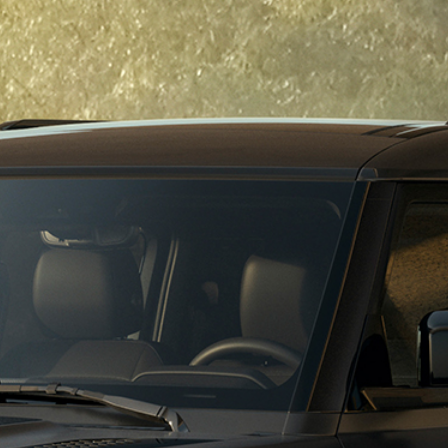
الصيانة الدورية والإص
ديدة
والضمان
لمستعملة
احجز موعد صيانة
خدمات الصيانة الدوري
لجديدة
صيانة متميزة
المستعملة
الضمان والضمان المم
حلول متكاملة للتنقل
خدمات التنقل
دعم رقمي متكامل
نظرة عامة
نظام المعلومات والتر
تحديثات البرنامج