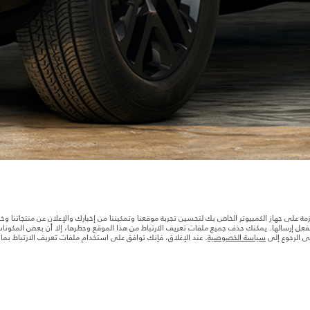
الوكيل المعتمد
قاعة عرض البحيرة
طة الموقع
شركة جاكوار لاند روڤر
ة بعد نقطة التصنيع في الحمولة. تأكد من عدم تجاوز الوزن الإجمالي للسيارة والحد الأقصى لأحمال المحور عن
ازمة على جهاز الكمبيوتر الخاص بك لتحسين تجربة موقعنا وتمكيننا من إخبارك والإعلان عن منتجاتنا وخ
بالفعل إرسالها. يمكنك حذف جميع ملفات تعريف الارتباط من هذا الموقع وحظرها، إلا أن بعض المكون
جى الرجوع إلى
سياسة الخصوصية
. عند الإغلاق، فإنك توافق على استخدام ملفات تعريف الارتباط بم
ها قد تتغير بدون إشعار مسبق. الرجاء التواصل مع وكيلنا المحلي للتأكد من توفّرها والتحقق من الأسعار.
ات تصميم السيارات وتوفر الخيارات وتوقيتات التصاميم. هذا ظرف ديناميكي للغاية، ونتيجة لذلك، قد لا تمثّل
معك للسماح لك باتخاذ قرار مدروس
تهلك الوقود الفعلي للمركبة عن ذلك المتحقق في تلك الاختبارات كما أن هذه الأرقام بغرض المقارنة فحسب.‎‎‎