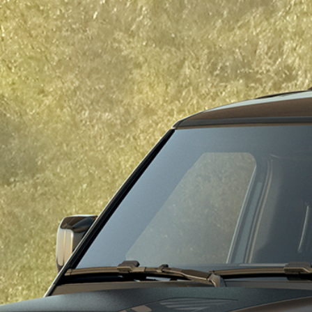
يوتيوب
أخبار
لاح
تشكيلة منتجات لاند روڤر
فيسبوك
التجارب
ة
نظرة عامة
تويتر
تجارب القيادة
تد
مغامرات السفر
جولات المصنع
ابحث عن مركز تجربة
فيه