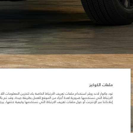
الدولة
اللغة
تونس
عربي
الوظائف
الشروط والأحكام
ابحث عنا
سياسة الخصوصية
ملفات الكوكيز
خري
جاكوار لاند روڨر المحدودة: 2026
تونس, ألفا انترناسيونال تونس
ملفات الكوكيز
تعكس الأوزان المذكورة مواصفات السيارة القياسية. سوف تؤثر الإكسسوارات وغيرها من العناصر المثبت
تود جاكوار لاند روڤر استخدام ملفات تعريف الارتباط الخاصة بك لتخزين المعلومات الل
الارتباط التي نستخدمها ضرورية لعدة أجزاء من الموقع للعمل بطريقة جيدة، وقد تم 
إعلاناتنا عبر الإنترنت أو حول ملفات تعريف الارتباط التي نستخدمها وكيفية حذفها، ير
المعلومات والمواصفات والأسعار والألوان المذكورة على هذا الموقع قد تختلف من بلد إلى آخر، كما أنّ
إن النقص العالمي في أشباه الموصلات يؤثر حاليًا في مواصف
ملاحظة مهمة حول الصور والمواصفات.
والخيارات والحلية ومجموعات الألوان. يرجى استشارة وكيلك الذي سيتمكّن من تأكيد أي تقييدات حالية 
الأرقام المقدمة هي نتيجة لاختبارات المصنع الرسمية وفقاً لتشريعات الاتحاد الأوروبي. قد يتباين اس