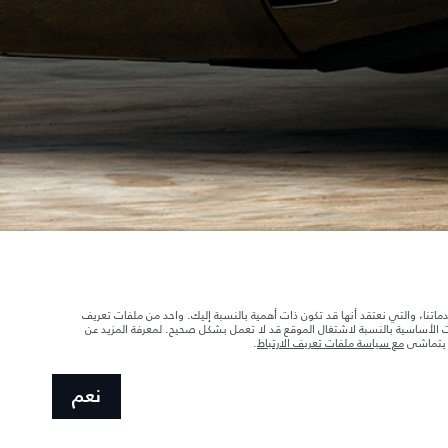
ابحث عن وكالاتنا
د تحميل السيارة بالإكسسوارات والركاب والسوائل والوقود والحمولة.
دماتنا، والتي نعتقد أنها قد تكون ذات أهمية بالنسبة إليك. واحد من ملفات تعريف
ات الأساسية بالنسبة لاشتغال الموقع قد لا تعمل بشكل صحيح. لمعرفة المزيد عن
ا يتماشى
مع سياسة ملفات تعريف الارتباط
.
 الصور المستخدَمة ضمن موقع الويب حاليًا المواصفات الحالية بالكامل بالنسبة إلى الميزات
نعم
صمّم سيارتك