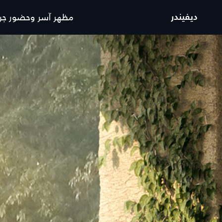
مظهر آسر وحضور جر
ديفيندر
ديفيندر طراز سنة 26
اكتشف ديفيندر 130
السيارات
العروض والتمويل
رينج روڤر
رينج روڤر عروض السيارات ا
رينج روڤر سبورت
رينج روڤر عروض السيارات 
رينج روڤر ڤيلار
رينج روڤر عروض المالكين