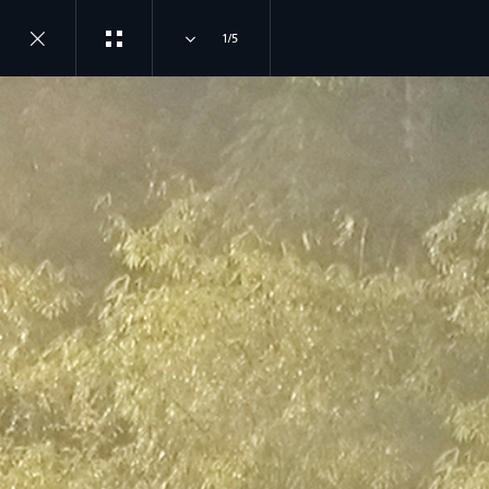
1/5
اكتشف لاند روڨر
انضم إلى الحوار
لمحة عامة
إنستغرام
أرضي
تطبيق أرضي للهاتف
الجوال