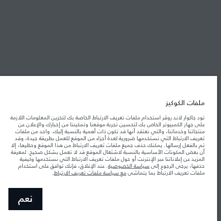
شركة جاكوار لاند روڤر
جاكوار لاند روڨر المحدودة: 2026
تونس, ألفا انترناسيونال تونس
تعكس الأوزان المذكورة مواصفات السيارة القياسية. سوف تؤثر الإكسسوارات وغيرها من
العناصر المثبتة بعد نقطة التصنيع في الحمولة. تأكد من عدم تجاوز الوزن الإجمالي للسيارة
ملفات الكوكيز
والحد الأقصى لأحمال المحور عند تحميل السيارة بالإكسسوارات والركاب والسوائل والوقود
والحمولة.
تود جاكوار لاند روڤر استخدام ملفات تعريف الارتباط الخاصة بك لتخزين المعلومات اللازمة
على جهاز الكمبيوتر الخاص بك لتحسين تجربة موقعنا وتمكيننا من إخبارك والإعلان عن
منتجاتنا وخدماتنا، والتي نعتقد أنها قد تكون ذات أهمية بالنسبة إليك. واحد من ملفات
المعلومات والمواصفات والأسعار والألوان المذكورة على هذا الموقع قد تختلف من بلد إلى
تعريف الارتباط التي نستخدمها ضرورية لعدة أجزاء من الموقع للعمل بطريقة جيدة، وقد
آخر، كما أنّها قد تتغير بدون إشعار مسبق. الرجاء التواصل مع وكيلنا المحلي للتأكد من توفّرها
والتحقق من الأسعار.
تم بالفعل إرسالها. يمكنك حذف جميع ملفات تعريف الارتباط من هذا الموقع وحظرها، إلا
أن بعض المكونات الأساسية بالنسبة لاشتغال الموقع قد لا تعمل بشكل صحيح. لمعرفة
إن النقص العالمي في أشباه الموصلات يؤثر حاليًا
ملاحظة مهمة حول الصور والمواصفات.
المزيد عن إعلاناتنا عبر الإنترنت أو حول ملفات تعريف الارتباط التي نستخدمها وكيفية
في مواصفات تصميم السيارات وتوفر الخيارات وتوقيتات التصاميم. هذا ظرف ديناميكي
حذفها، يرجى الرجوع إلى
سياسة الخصوصية
. عند الإغلاق، فإنك توافق على استخدام
للغاية، ونتيجة لذلك، قد لا تمثّل الصور المستخدَمة ضمن موقع الويب حاليًا المواصفات الحالية
ملفات تعريف الارتباط بما يتماشى
مع سياسة ملفات تعريف الارتباط
.
بالكامل بالنسبة إلى الميزات والخيارات والحلية ومجموعات الألوان. يرجى استشارة وكيلك الذي
سيتمكّن من تأكيد أي تقييدات حالية معك للسماح لك باتخاذ قرار مدروس
الأرقام المقدمة هي نتيجة لاختبارات المصنع الرسمية وفقاً لتشريعات الاتحاد الأوروبي. قد
نعم
يتباين استهلك الوقود الفعلي للمركبة عن ذلك المتحقق في تلك الاختبارات كما أن هذه
الأرقام بغرض المقارنة فحسب.‎‎‎