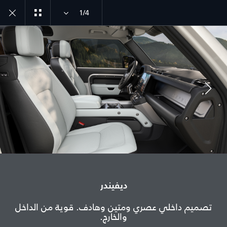
1/4
ديفيندر طراز سنة 26
اكتشف ديفيندر 90
انضم إلى الحوار
الدولة
ديفيندر
تونس
تصميم داخلي عصري ومتين وهادف. قوية من الداخل
والخارج.
اللغة