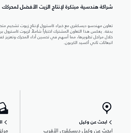
شراكة هندسية مبتكرة لإنتاج الزيت الأفضل لمحركك
تعاون مهندسو ديسكڤري مع خبراء كاسترول لإنتاج زيوت تشحيم متطو
بدقة. يعكس هذا التعاون المشترك اختباراً شاملاً لزيوت كاسترول
خلال مراحل تطويرها، مما أسهم في تحسين أداء المحرك وتعزيز كفا
انبعاثات ثاني أكسيد الكربون.
ابحث عن وكيل
ال
ابحث عن وكيل ديسكڤري الأقرب
مركز