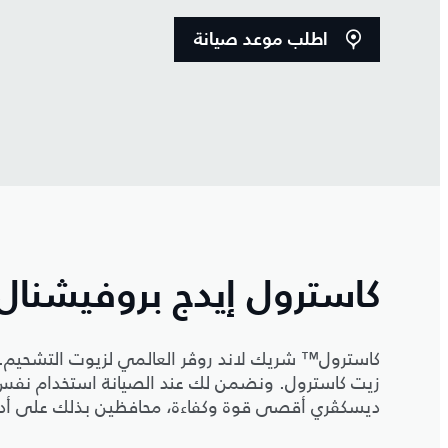
اطلب موعد صيانة
كاسترول إيدج بروفيشنال
كاسترول™ شريك لاند روڤر العالمي لزيوت التشحيم.
زيت كاسترول. ونضمن لك عند الصيانة استخدام نفس ا
ديسكڤري أقصى قوة وكفاءة، محافظين بذلك على أدائ