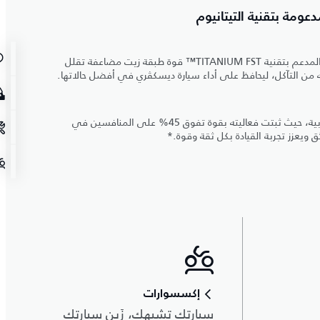
عومة بتقنية التيتانيوم
يقدم زيت كاسترول إيدج بروفيشنال المدعم بتقنية TITANIUM FST™ قوة طبقة زيت مضاعفة تقلل
 من التآكل، ليحافظ على أداء سيارة ديسكڤري في أفضل حالاتها.
استعد لأداء لا يُضاهى بدقة وانسيابية، حيث ثبتت فعاليته بقوة تفوق 45% على المنافسين في
 ويعزز تجربة القيادة بكل ثقة وقوة.*
إكسسوارات
سيارتك تشبهك، زَين سيارتك