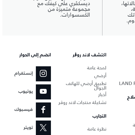
اتها،
ديسكڤري على كيفك مع
،
مجموعة متميزة من
تك
الكسسوارات.
وم.
اكتشف لاند روڨر
انضم إلى الحوار
لمحة عامة
إنستغرام
أرضي
تطبيق أرضي للهاتف
الجوال
يوتيوب
أخبار
لاح
تشكيلة منتجات لاند روڤر
فيسبوك
التجارب
ة
نظرة عامة
تويتر