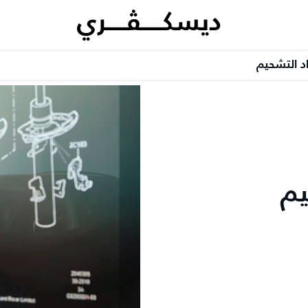
اد التشحيم
يم