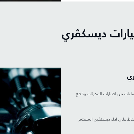
ارات ديسكڤري
ي
عات من اختبارات المحركات وقطع
فاظ على أداء ديسكڤري المستمر