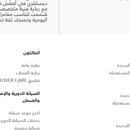
ديسكڤري في أفضل حال
مع رعاية فنية متخصصة
صُممت لتناسب مغامرا
اليومية وتمنحك ثقة تد
المالكون
لجديدة
نظرة عامة
المستعملة
رعاية العملاء
تطبيق LAND ROVER CARE
الصيانة الدورية والإص
ديدة
والضمان
لمستعملة
احجز موعد صيانة
خدمات الصيانة الدوري
لجديدة
صيانة متميزة