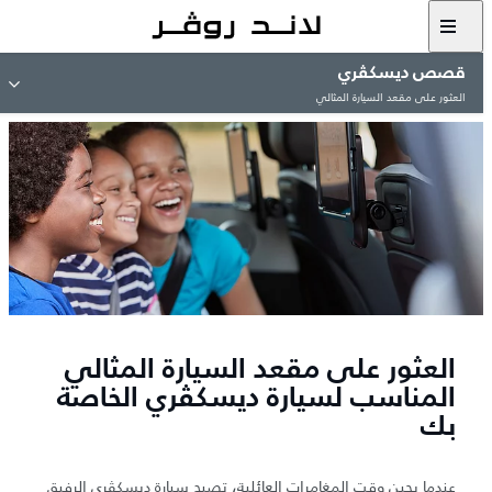
قصص ديسكڤري
العثور على مقعد السيارة المثالي
العثور على مقعد السيارة المثالي
المناسب لسيارة ديسكڤري الخاصة
بك
عندما يحين وقت المغامرات العائلية، تصبح سيارة ديسكڤري الرفيق