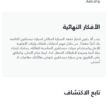
والأناقة.
الأفكار النهائية
يجب ألا يكون اختيار مقعد السيارة المثالي لسيارة ديسكڤري الخاصة
بك أمرًا معقدًا. من خلال فهم احتياجات طفلك وإيلاء الأولوية
للأمان واستخدام ميزات ديسكڤري المناسبة للعائلة، يمكنك إنشاء
بيئة آمنة ومريحة لأطفالك الصغار. لذا، اربط حزام الأمان، وانطلق
على الطريق، ودع سيارة ديسكڤري تخوض بعائلتك مغامرات لا
تُنسى.
تابع الاكتشاف