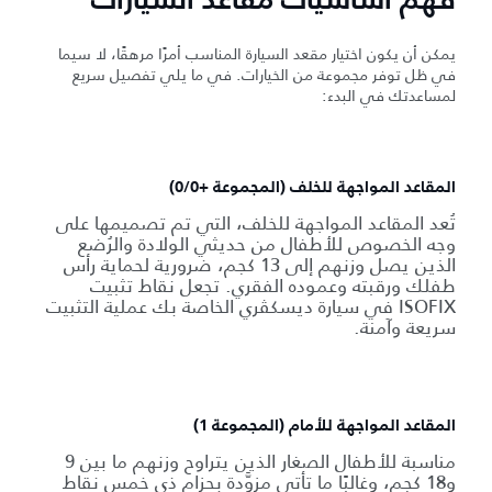
فهم أساسيات مقاعد السيارات
يمكن أن يكون اختيار مقعد السيارة المناسب أمرًا مرهقًا، لا سيما
في ظل توفر مجموعة من الخيارات. في ما يلي تفصيل سريع
لمساعدتك في البدء:
المقاعد المواجهة للخلف (المجموعة ‎0/0+‎)
تُعد المقاعد المواجهة للخلف، التي تم تصميمها على
وجه الخصوص للأطفال من حديثي الولادة والرُضع
الذين يصل وزنهم إلى 13 كجم، ضرورية لحماية رأس
طفلك ورقبته وعموده الفقري. تجعل نقاط تثبيت
ISOFIX في سيارة ديسكڤري الخاصة بك عملية التثبيت
سريعة وآمنة.
المقاعد المواجهة للأمام (المجموعة 1)
مناسبة للأطفال الصغار الذين يتراوح وزنهم ما بين 9
و18 كجم، وغالبًا ما تأتي مزوَّدة بحزام ذي خمس نقاط