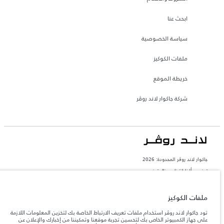
ابحث عنا
سياسة الخصوصية
ملفات الكوكيز
خريطة الموقع
شركة جاكوار لاند روڤر
جاكوار لاند روڨر المحدودة: 2026
تونس, ألفا انترناسيونال تونس
تعكس الأوزان المذكورة مواصفات السيارة القياسية. سوف تؤثر الإكسسوارات وغيرها من
العناصر المثبتة بعد نقطة التصنيع في الحمولة. تأكد من عدم تجاوز الوزن الإجمالي للسيارة
ملفات الكوكيز
والحد الأقصى لأحمال المحور عند تحميل السيارة بالإكسسوارات والركاب والسوائل والوقود
والحمولة.
تود جاكوار لاند روڤر استخدام ملفات تعريف الارتباط الخاصة بك لتخزين المعلومات اللازمة
على جهاز الكمبيوتر الخاص بك لتحسين تجربة موقعنا وتمكيننا من إخبارك والإعلان عن