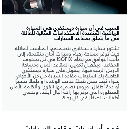
السبب في أن سيارة ديسكڤري هي السيارة
الرياضية المتعددة الاستخدامات المثالية للعائلة
في ما يتعلق بمقاعد السيارات
تشتهر سيارة ديسكڤري بتصميمها المناسب للعائلة،
حيث توفر مساحة رحبة، وميزات أمان متقدمة، إلى
جانب التوافق مع نظام ISOFIX في كل صفوف
المقاعد. وبفضل تكوين المقاعد المرن ومساحة
الأرجل الرحبة فيها، يسهل على سيارة ديسكڤري
الخاصة بك استيعاب مقاعد السيارة من كل الأحجام،
سواء كنت تنقل طفلاً حديث الولادة أو طفلاً صغيرًا
أو عدة أطفال. ويوفر تصميمها القوي وأنظمة الأمان
المتطورة التي تزخر بها راحة البال أيضًا، وتحمي
أطفالك الصغار في كل رحلة.