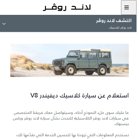
اكتشف لاند روڤر
لاند روڤر كلاسيك
استعلام عن سيارة كلاسيك ديفيندر V8
ما عليك سوى ملء النموذج أدناه، وسيتواصل معك فريقنا المتخصص
في سيارات لاند روڤر الكلاسيكية للتحدث بشأن سيارة لاند روڤر وركس
بيسبوك.
نستخدم المعلومات التي تزودنا بها لتحسين الخدمة التي نقدّمها لك،