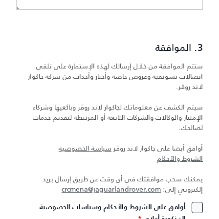
3. الموافقة
ستتم الموافقة من خلال إرسالك لهذه الإستمارة على تلقي
اتصالات تسويقية وعروض خاصة وأخبار وأحداث من شركة جاكوار
لاند روڤر.
سيتم الكشف عن معلوماتك لجاكوار لاند روڤر وبائعيها وشركاء
الإمتياز والوكالات والشركات التابعة أو المرتبطة لتقديم خدمات
لصالحك.
أوافق أيضا على جاكوار لاند روڤر
سياسة الخصوصية
الشروط والأحكام
يمكنك سحب موافقتك في أي وقت عن طريق إرسال بريد
إلكتروني إلى:
crcmena@jaguarlandrover.com
أوافق على الشروط والأحكام وسياسات الخصوصية