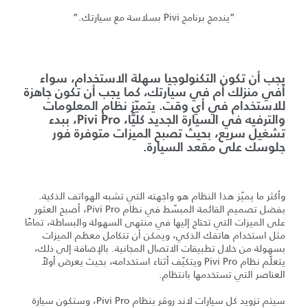
”يندمج برنامج Pivi بسلاسة مع سيارتك.”
يجب أن تكون التكنولوجيا سهلة الاستخدام، سواء
أفي منزلك أم في سيارتك، كما يجب أن تكون جاهزة
للاستخدام في أي وقت. يتميّز نظام المعلومات
والترفيه في السيارة الجديد كليًّا، Pivi Pro، ببدء
تشغيل سريع، بحيث تصبح الميزات متوفرة فور
جلوسك على مقعد السيارة.
وأكثر ما يميّز هذا النظام هو واجهته التي تشبه الهواتف الذكية.
بفضل تصميم القائمة المبسّط في نظام Pivi Pro، أصبح العثور
على الميزات التي تحتاج إليها في منتهى السهولة والبساطة، تمامًا
مثل استخدام هاتفك الذكي، ويمكن أن تتكامل معظم الميزات
بسهولة من خلال تطبيقات الاتصال المجانية. بالإضافة إلى ذلك،
يتعلّم نظام Pivi Pro ويتكيّف أثناء استخدامه، بحيث يعرض أولاً
العناصر التي تستخدمها بانتظام.
سيتم تزويد كل سيارات لاند روڤر بنظام Pivi Pro، وستكون سيارة