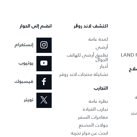
اكتشف لاند روڨر
انضم إلى الحوار
لمحة عامة
إنستغرام
أرضي
تطبيق أرضي للهاتف
الجوال
يوتيوب
أخبار
لاح
تشكيلة منتجات لاند روڤر
فيسبوك
التجارب
ة
نظرة عامة
تويتر
تجارب القيادة
تد
مغامرات السفر
جولات المصنع
ابحث عن مركز تجربة