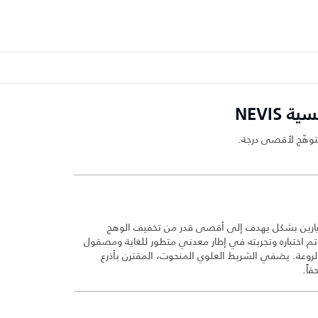
NEVIS
لتوهّج لأقصى درجة.
طيارين بشكل يهدف إلى أقصى قدر من تخفيف الوهج
م اختباره وتجربته في إطار معدني متطور للغاية ومصقول
ة والروعة. يضفي الشريط العلوي المنحوت، المقترن بأذرع
قاً.