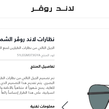
نظارات لاند روڤر الشمسية 
الجيل التالي من نظارات الطيارين لمنع ا
كود المنتج 51LEGM373GYA
تفاصيل المنتج
تم تصميم الجيل التالي من نظارات ال
البصري. يتم تقديم هذا التصميم الذي ت
للغاية، يمنح شعوراً لا متناهياً بالأناق
انسيابية، على هذا الطراز إحساساً رائعاً ح
معلومات تقنية