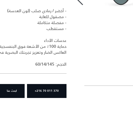
- أخضر / رمادي صلب (لون العدسة)
- مصقول للغاية
- مفصلة متكاملة
- مستقطب
عدسات الأداء
العاكس الضار وتعزيز تجربتك البصرية في أ
الحجم: 60/14/145
+216 70 011 370
ابحث عنا