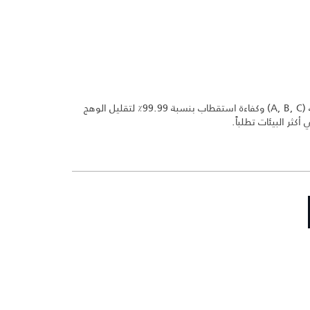
حماية 100٪ من الأشعة فوق البنفسجية (A, B, C) وكفاءة استقطاب بنسبة 99.99٪ لتقليل الوهج
كثر البيئات تطلباً.