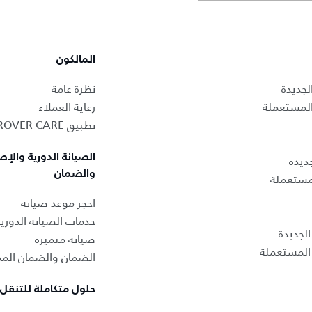
المالكون
لجديدة
نظرة عامة
المستعملة
رعاية العملاء
تطبيق LAND ROVER CARE
الصيانة الدورية والإص
ديدة
والضمان
لمستعملة
احجز موعد صيانة
خدمات الصيانة الدوري
لجديدة
صيانة متميزة
المستعملة
الضمان والضمان المم
حلول متكاملة للتنقل