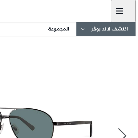
اكتشف لاند روڤر
المجموعة