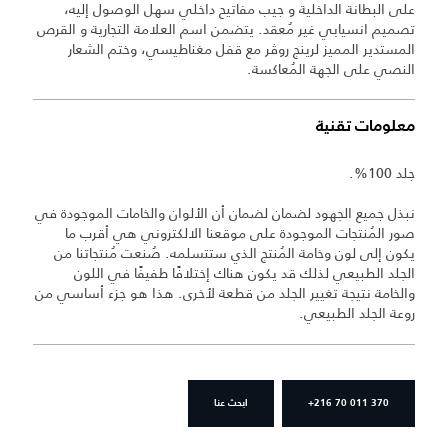
على البطانة الداخلية و جيب مفاتيح داخلي سهل الوصول إليه،
تصميم انسيابي غير مُعقد. يتضمن اسم العلامة التجارية و القرص
المستدير المميز لرينج روڤر مع قفل مغناطيسي، وختم الشعار
النصي على الجهة المُعاكسة.
معلومات تقنية
جلد 100%.
نبذل جميع الجهود لضمان لضمان أن الألوان والخامات الموجودة في
صور المُنتجات الموجودة على موقعنا الالكتروني هي أقرب ما
يكون إلى لون وخامة المُنتج الذي ستتسلمه. صُنعت مُنتجاتنا من
الجلد الطبيعي لذلك قد يكون هناك إختلافًا طفيفًا في اللون
والخامة نتيجة تغيير الجلد من قطعة لأخرى. هذا هو جزء أساسي من
روعة الجلد الطبيعي.
+216 70 011 370
ابحث عنا