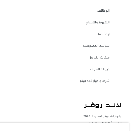
الوظائف
الشروط والأحكام
ابحث عنا
سياسة الخصوصية
ملفات الكوكيز
خريطة الموقع
شركة جاكوار لاند روڤر
جاكوار لاند روڨر المحدودة: 2026
تونس, ألفا انترناسيونال تونس
تعكس الأوزان المذكورة مواصفات السيارة القياسية. سوف تؤثر الإكسسوارات وغيرها من