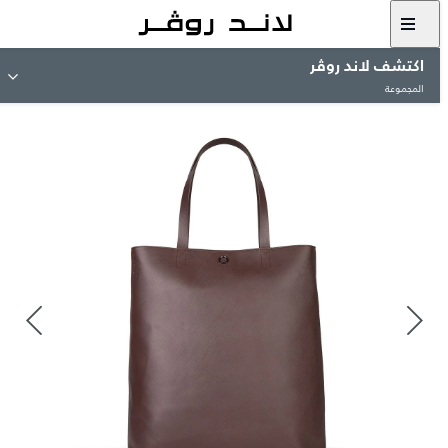
اكتشف لاند روڤر
المجموعة