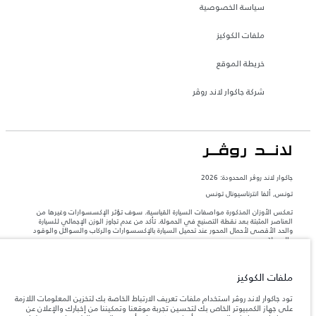
سياسة الخصوصية
ملفات الكوكيز
خريطة الموقع
شركة جاكوار لاند روڤر
جاكوار لاند روڨر المحدودة: 2026
تونس, ألفا انترناسيونال تونس
تعكس الأوزان المذكورة مواصفات السيارة القياسية. سوف تؤثر الإكسسوارات وغيرها من
العناصر المثبتة بعد نقطة التصنيع في الحمولة. تأكد من عدم تجاوز الوزن الإجمالي للسيارة
والحد الأقصى لأحمال المحور عند تحميل السيارة بالإكسسوارات والركاب والسوائل والوقود
والحمولة.
المعلومات والمواصفات والأسعار والألوان المذكورة على هذا الموقع قد تختلف من بلد إلى
ملفات الكوكيز
آخر، كما أنّها قد تتغير بدون إشعار مسبق. الرجاء التواصل مع وكيلنا المحلي للتأكد من توفّرها
والتحقق من الأسعار.
تود جاكوار لاند روڤر استخدام ملفات تعريف الارتباط الخاصة بك لتخزين المعلومات اللازمة
إن النقص العالمي في أشباه الموصلات يؤثر حاليًا
على جهاز الكمبيوتر الخاص بك لتحسين تجربة موقعنا وتمكيننا من إخبارك والإعلان عن
ملاحظة مهمة حول الصور والمواصفات.