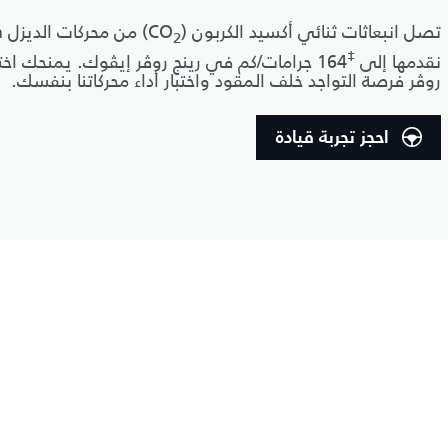
تصل انبعاثات ثنائي أكسيد الكربون (CO
2
‡
نقدمها إلى
164 جرامات/كم في رينج روڤر إيڤوك. يمنحك اختبا
روڤر فرصة التواجد خلف المقود واختبار أداء محركاتنا بنفسك.
احجز تجربة قيادة