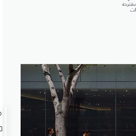
م المقترحة
ات