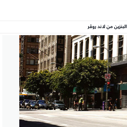
لبنزين من لاند روڤر