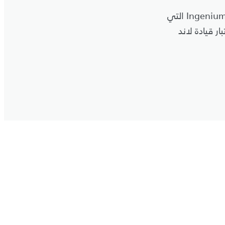
‎) من محركات الديزل Ingenium التي
ر قيادة لاند