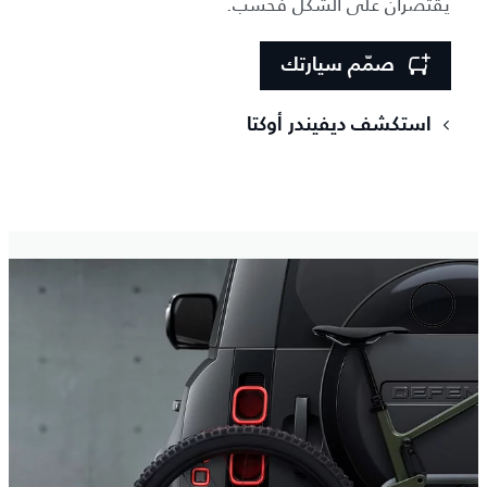
يقتصران على الشكل فحسب.
صمّم سيارتك
استكشف ديفيندر أوكتا