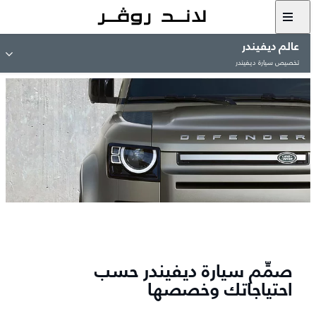
عالم ديفيندر
تخصيص سيارة ديفيندر
صمِّم سيارة ديفيندر حسب
احتياجاتك وخصصها