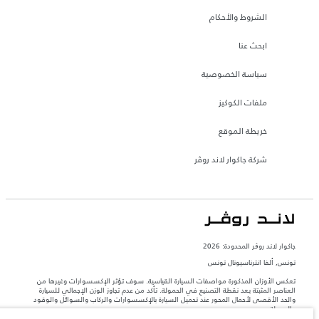
الشروط والأحكام
ابحث عنا
سياسة الخصوصية
ملفات الكوكيز
خريطة الموقع
شركة جاكوار لاند روڤر
جاكوار لاند روڨر المحدودة: 2026
تونس, ألفا انترناسيونال تونس
تعكس الأوزان المذكورة مواصفات السيارة القياسية. سوف تؤثر الإكسسوارات وغيرها من
العناصر المثبتة بعد نقطة التصنيع في الحمولة. تأكد من عدم تجاوز الوزن الإجمالي للسيارة
والحد الأقصى لأحمال المحور عند تحميل السيارة بالإكسسوارات والركاب والسوائل والوقود
والحمولة.