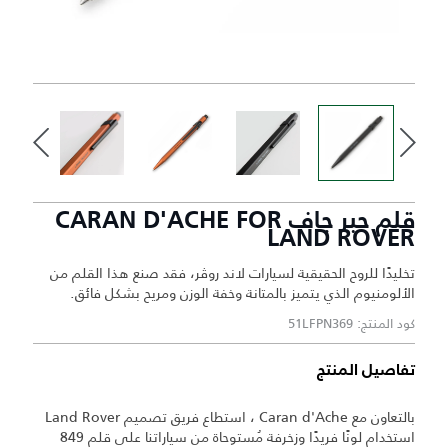
قلم حبر جاف CARAN D'ACHE FOR
LAND ROVER
تخليدًا للروح الحقيقية لسيارات لاند روڤر، فقد صنع هذا القلم من
الألومنيوم الذي يتميز بالمتانة وخفة الوزن ومريح بشكل فائق.
كود المنتج: 51LFPN369
تفاصيل المنتج
بالتعاون مع Caran d'Ache ، استطاع فريق تصميم Land Rover
استخدام لونًا فريدًا وزخرفة مُستوحاة من سياراتنا على قلم 849