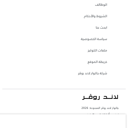
الوظائف
الشروط والأحكام
ابحث عنا
سياسة الخصوصية
ملفات الكوكيز
خريطة الموقع
شركة جاكوار لاند روڤر
جاكوار لاند روڨر المحدودة: 2026
تونس, ألفا انترناسيونال تونس
تعكس الأوزان المذكورة مواصفات السيارة القياسية. سوف تؤثر الإكسسوارات وغيرها من
العناصر المثبتة بعد نقطة التصنيع في الحمولة. تأكد من عدم تجاوز الوزن الإجمالي للسيارة