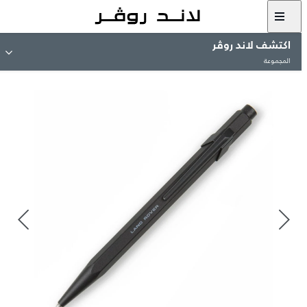
اكتشف لاند روڤر
المجموعة