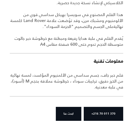
الكلاسيكي لإنشاء نسخة جديدة حصرية.
هذا القلم المصنوع في سويسرا بهيكل سداسي قوي من
الألومنيوم ومشبك مرن، وقد توُضعت علامة Land Rover كلمسة
نهائيةعلى الجسم والتصميم "الحزمة السوداء".
يُقدم القلم في علبة هدايا رفيعة ومبطنة مع خرطوشة حبر جالوت
متوسطة الحجم تدوم حتى 600 صفحة مقاس A4
معلومات تقنية
قلم حبر جاف، جسم سداسي من الألمنيوم المؤكسد، لمسة نهائية
من الخرز دقيق، تركيبات سوداء ، خرطوشة عملاقة بحجم M (أسود)،
في علبة معدنية.
+216 70 011 370
ابحث عنا