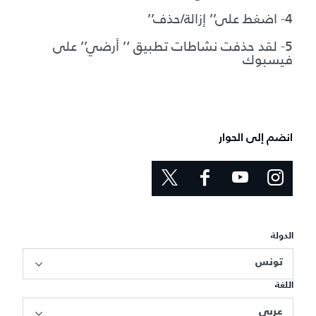
4- اضغط على’’ إزالة/حذف’’
5- لقد حذفت نشاطات تطبيق ‘’ أرضي’’ على
فيسبوك
انضم إلى الحوار
الدولة
تونس
اللغة
عربي